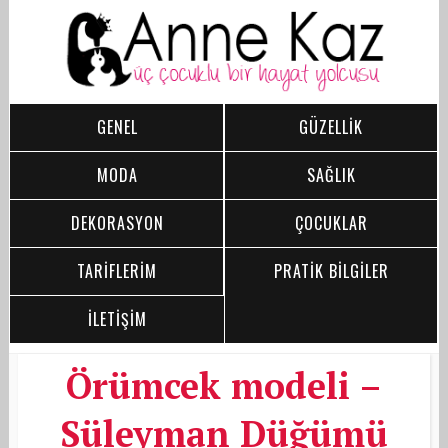
GENEL
GÜZELLİK
MODA
SAĞLIK
DEKORASYON
ÇOCUKLAR
TARİFLERİM
PRATİK BİLGİLER
İLETİŞİM
Örümcek modeli –
Süleyman Düğümü