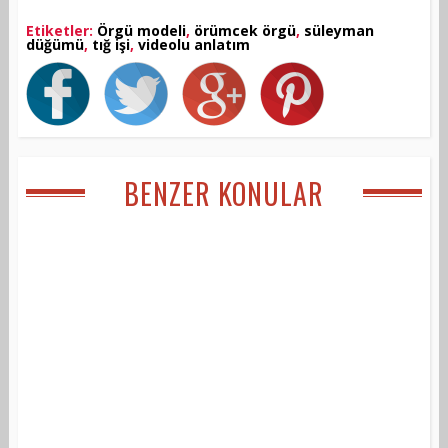
Etiketler:
Örgü modeli
,
örümcek örgü
,
süleyman
düğümü
,
tığ işi
,
videolu anlatım
BENZER KONULAR