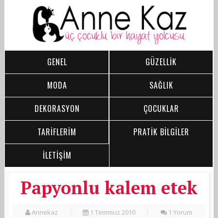
GENEL
GÜZELLİK
MODA
SAĞLIK
DEKORASYON
ÇOCUKLAR
TARİFLERİM
PRATİK BİLGİLER
İLETİŞİM
Papyonlu kalem etek
Annekaz
1 Temmuz 2010
1 Yorum