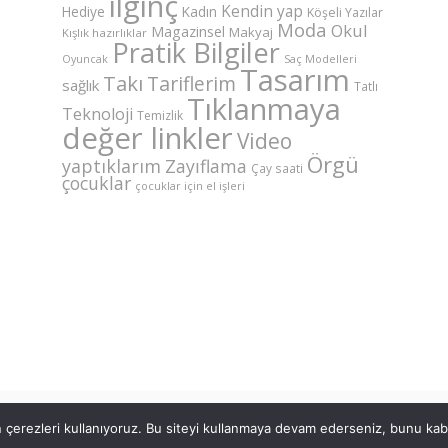
ilginç
Kendin yap
Hediye
Kadın
Köşeli Yazılar
Moda
Okul
Magazinsel
Makyaj
Kışlık hazırlıklar
Pratik Bilgiler
Saç Modelleri
Oyuncak
Tasarım
Takı
Tariflerim
sağlık
Tatlı
Tıklanmaya
Teknoloji
Temizlik
değer linkler
Video
Örgü
yaptıklarım
Zayıflama
Çay saati
çocuklar
çocuklar için el işleri
©Copyright AnneKaz.com 2007. Her hakkı saklıdır.
çerezleri kullanıyoruz. Bu siteyi kullanmaya devam ederseniz, bunu kabul
Site Haritası