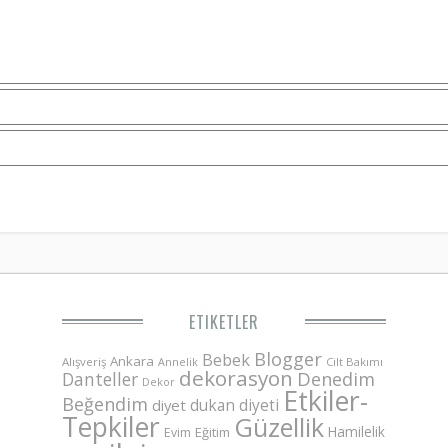
ETIKETLER
Blogger
Bebek
Ankara
Alışveriş
Annelik
Cilt Bakımı
dekorasyon
Danteller
Denedim
Dekor
Etkiler-
Beğendim
dukan diyeti
diyet
Tepkiler
Güzellik
Hamilelik
Eğitim
Evim