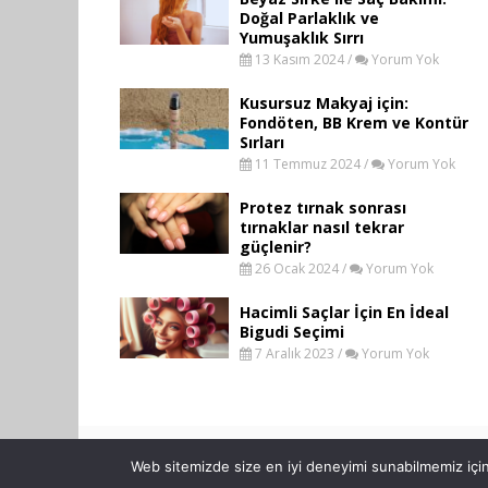
Doğal Parlaklık ve
Yumuşaklık Sırrı
13 Kasım 2024 /
Yorum Yok
Kusursuz Makyaj için:
Fondöten, BB Krem ve Kontür
Sırları
11 Temmuz 2024 /
Yorum Yok
Protez tırnak sonrası
tırnaklar nasıl tekrar
güçlenir?
26 Ocak 2024 /
Yorum Yok
Hacimli Saçlar İçin En İdeal
Bigudi Seçimi
7 Aralık 2023 /
Yorum Yok
Web sitemizde size en iyi deneyimi sunabilmemiz için 