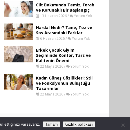
Cilt Bakımında Temiz, Ferah
ve Korunaklı Bir Başlangıç
13 Haziran 2026 /
Yorum Yok
Hardal Nedir? Tane, Toz ve
Sos Arasındaki Farklar
6 Haziran 2026 /
Yorum Yok
Erkek Çocuk Giyim
Seçiminde Konfor, Tarz ve
Kalitenin Önemi
22 Mayıs 2026 /
Yorum Yok
Kadın Güneş Gözlükleri: Stil
ve Fonksiyonun Buluştuğu
Tasarımlar
22 Mayıs 2026 /
Yorum Yok
 ettiğinizi varsayarız.
Tamam
Gizlilik politikası