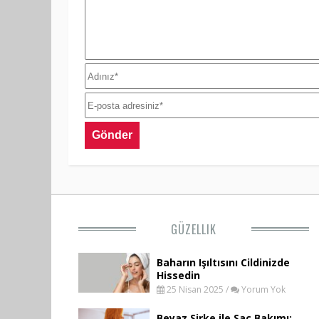
GÜZELLIK
Baharın Işıltısını Cildinizde
Hissedin
25 Nisan 2025 /
Yorum Yok
Beyaz Sirke ile Saç Bakımı: