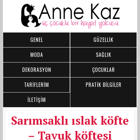
GENEL
GÜZELLİK
MODA
SAĞLIK
DEKORASYON
ÇOCUKLAR
TARİFLERİM
PRATİK BİLGİLER
İLETİŞİM
Sarımsaklı ıslak köfte
– Tavuk köftesi