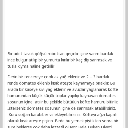
Bir adet tavuk göğsü robottan geçirilir içine yarım bardak
ince bulgur atılıp bir yumurta kırılır bir kaç diş sarımsak ve
tuzla kıyma haline getirilir.
Derin bir tencereye çook az yağ eklenir ve 2 – 3 bardak
rende domates eklenip kısık ateşte kaynamaya bırakılır. Bu
arada bir kaseye sıvı yağ eklenir ve avuçlar yağlanarak köfte
hamurundan küçük küçük toplar yapılıp kaynayan domates
sosunun içine atılır bu şekilde bütüüün köfte hamuru bitirilir.
İsterseniz domates sosunun içine de sarımsak atabilirsiniz.
Kuru soğan karabiber vs ekleyebilirsiniz. Köfteyi ağzı kapalı
olarak kısık ateşte pişirin. Birde bu yemek piştikten sonra bir
süre beklerse çok daha lezzetli oluyor. Hala Dukan Diyeti