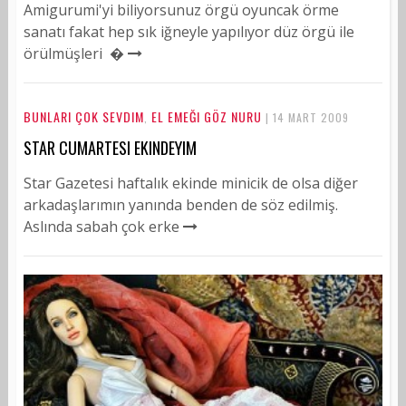
Amigurumi'yi biliyorsunuz örgü oyuncak örme
sanatı fakat hep sık iğneyle yapılıyor düz örgü ile
örülmüşleri �
BUNLARI ÇOK SEVDIM
EL EMEĞI GÖZ NURU
,
| 14 MART 2009
STAR CUMARTESI EKINDEYIM
Star Gazetesi haftalık ekinde minicik de olsa diğer
arkadaşlarımın yanında benden de söz edilmiş.
Aslında sabah çok erke