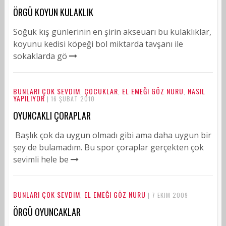
ÖRGÜ KOYUN KULAKLIK
Soğuk kış günlerinin en şirin akseuarı bu kulaklıklar,
koyunu kedisi köpeği bol miktarda tavşanı ile
sokaklarda gö
BUNLARI ÇOK SEVDIM
ÇOCUKLAR
EL EMEĞI GÖZ NURU
NASIL
,
,
,
YAPILIYOR
| 16 ŞUBAT 2010
OYUNCAKLI ÇORAPLAR
Başlık çok da uygun olmadı gibi ama daha uygun bir
şey de bulamadım. Bu spor çoraplar gerçekten çok
sevimli hele be
BUNLARI ÇOK SEVDIM
EL EMEĞI GÖZ NURU
,
| 7 EKIM 2009
ÖRGÜ OYUNCAKLAR