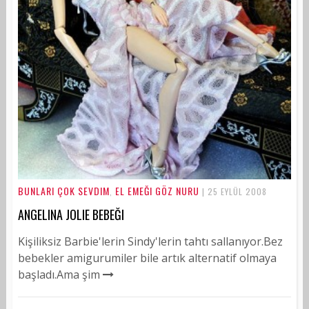
BUNLARI ÇOK SEVDIM
EL EMEĞI GÖZ NURU
,
| 25 EYLÜL 2008
ANGELINA JOLIE BEBEĞI
Kişiliksiz Barbie'lerin Sindy'lerin tahtı sallanıyor.Bez
bebekler amigurumiler bile artık alternatif olmaya
başladı.Ama şim