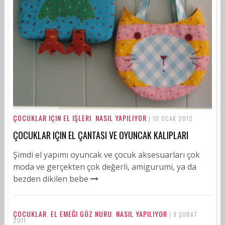
ÇOCUKLAR IÇIN EL IŞLERI
NASIL YAPILIYOR
,
| 10 OCAK 2012
ÇOCUKLAR IÇIN EL ÇANTASI VE OYUNCAK KALIPLARI
Şimdi el yapımı oyuncak ve çocuk aksesuarları çok
moda ve gerçekten çok değerli, amigurumi, ya da
bezden dikilen bebe
ÇOCUKLAR
EL EMEĞI GÖZ NURU
NASIL YAPILIYOR
,
,
| 9 ŞUBAT
2011