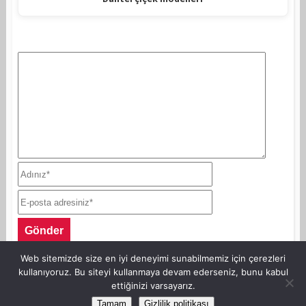
Web sitemizde size en iyi deneyimi sunabilmemiz için çerezleri
kullanıyoruz. Bu siteyi kullanmaya devam ederseniz, bunu kabul
ettiğinizi varsayarız.
©Copyright AnneKaz.com 2007. Her hakkı saklıdır.
Tamam
Gizlilik politikası
Site Haritası