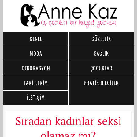
GENEL
GÜZELLİK
MODA
SAĞLIK
DEKORASYON
ÇOCUKLAR
TARİFLERİM
PRATİK BİLGİLER
İLETİŞİM
Sıradan kadınlar seksi
olamaz mı?