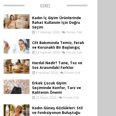
GENEL
Kadın İç Giyim Ürünlerinde
Rahat Kullanım İçin Doğru
Seçim
17 Haziran 2026 /
Yorum Yok
Cilt Bakımında Temiz, Ferah
ve Korunaklı Bir Başlangıç
13 Haziran 2026 /
Yorum Yok
Hardal Nedir? Tane, Toz ve
Sos Arasındaki Farklar
6 Haziran 2026 /
Yorum Yok
Erkek Çocuk Giyim
Seçiminde Konfor, Tarz ve
Kalitenin Önemi
22 Mayıs 2026 /
Yorum Yok
Kadın Güneş Gözlükleri: Stil
ve Fonksiyonun Buluştuğu