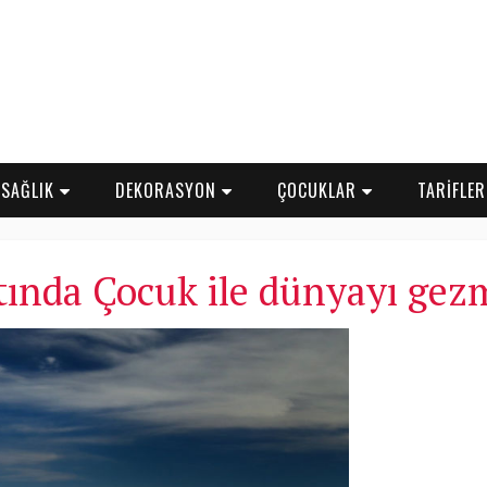
SAĞLIK
DEKORASYON
ÇOCUKLAR
TARİFLE
tında Çocuk ile dünyayı ge