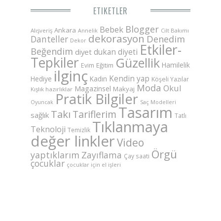
ETIKETLER
Blogger
Bebek
Ankara
Alışveriş
Annelik
Cilt Bakımı
dekorasyon
Danteller
Denedim
Dekor
Etkiler-
Beğendim
dukan diyeti
diyet
Tepkiler
Güzellik
Hamilelik
Eğitim
Evim
ilginç
Kendin yap
Hediye
Kadın
Köşeli Yazılar
Moda
Okul
Magazinsel
Makyaj
Kışlık hazırlıklar
Pratik Bilgiler
Saç Modelleri
Oyuncak
Tasarım
Takı
Tariflerim
sağlık
Tatlı
Tıklanmaya
Teknoloji
Temizlik
değer linkler
Video
Örgü
yaptıklarım
Zayıflama
Çay saati
çocuklar
çocuklar için el işleri