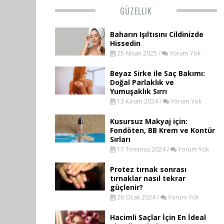
GÜZELLIK
Baharın Işıltısını Cildinizde
Hissedin
25 Nisan 2025 /
Yorum Yok
Beyaz Sirke ile Saç Bakımı:
Doğal Parlaklık ve
Yumuşaklık Sırrı
13 Kasım 2024 /
Yorum Yok
Kusursuz Makyaj için:
Fondöten, BB Krem ve Kontür
Sırları
11 Temmuz 2024 /
Yorum Yok
Protez tırnak sonrası
tırnaklar nasıl tekrar
güçlenir?
26 Ocak 2024 /
Yorum Yok
Hacimli Saçlar İçin En İdeal