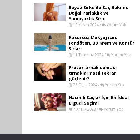
Beyaz Sirke ile Saç Bakımı:
Doğal Parlaklık ve
Yumuşaklık Sırrı
13 Kasım 2024 /
Yorum Yok
Kusursuz Makyaj için:
Fondöten, BB Krem ve Kontür
Sırları
11 Temmuz 2024 /
Yorum Yok
Protez tırnak sonrası
tırnaklar nasıl tekrar
güçlenir?
26 Ocak 2024 /
Yorum Yok
Hacimli Saçlar İçin En İdeal
Bigudi Seçimi
7 Aralık 2023 /
Yorum Yok