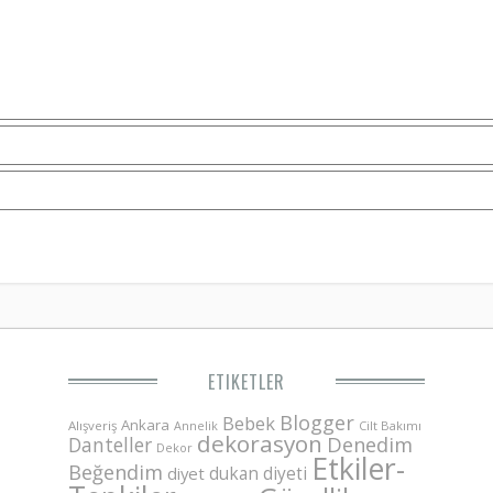
ETIKETLER
Blogger
Bebek
Ankara
Alışveriş
Annelik
Cilt Bakımı
dekorasyon
Danteller
Denedim
Dekor
Etkiler-
Beğendim
dukan diyeti
diyet