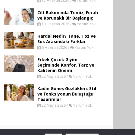
17 Haziran 2026 /
Yorum Yok
Cilt Bakımında Temiz, Ferah
ve Korunaklı Bir Başlangıç
13 Haziran 2026 /
Yorum Yok
Hardal Nedir? Tane, Toz ve
Sos Arasındaki Farklar
6 Haziran 2026 /
Yorum Yok
Erkek Çocuk Giyim
Seçiminde Konfor, Tarz ve
Kalitenin Önemi
22 Mayıs 2026 /
Yorum Yok
Kadın Güneş Gözlükleri: Stil
ve Fonksiyonun Buluştuğu
Tasarımlar
22 Mayıs 2026 /
Yorum Yok