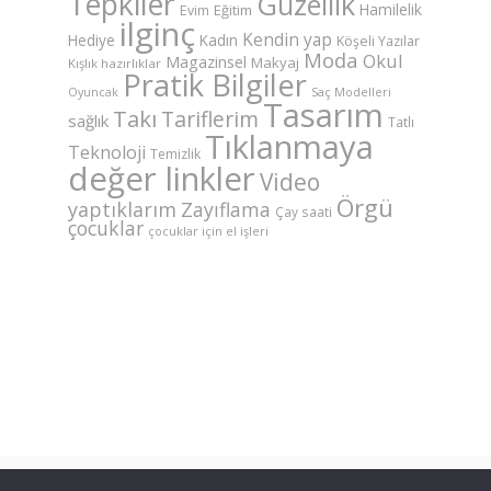
Tepkiler
Güzellik
Hamilelik
Eğitim
Evim
ilginç
Kendin yap
Hediye
Kadın
Köşeli Yazılar
Moda
Okul
Magazinsel
Makyaj
Kışlık hazırlıklar
Pratik Bilgiler
Saç Modelleri
Oyuncak
Tasarım
Takı
Tariflerim
sağlık
Tatlı
Tıklanmaya
Teknoloji
Temizlik
değer linkler
Video
Örgü
yaptıklarım
Zayıflama
Çay saati
çocuklar
çocuklar için el işleri
©Copyright AnneKaz.com 2007. Her hakkı saklıdır.