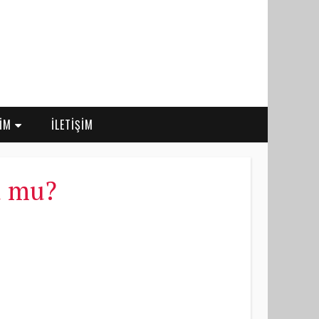
RİM
İLETİŞİM
du mu?