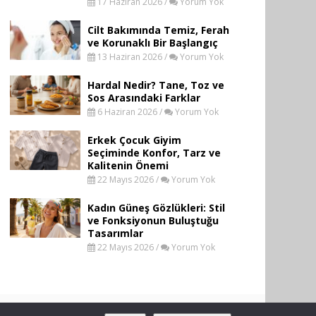
17 Haziran 2026 /
Yorum Yok
Cilt Bakımında Temiz, Ferah
ve Korunaklı Bir Başlangıç
13 Haziran 2026 /
Yorum Yok
Hardal Nedir? Tane, Toz ve
Sos Arasındaki Farklar
6 Haziran 2026 /
Yorum Yok
Erkek Çocuk Giyim
Seçiminde Konfor, Tarz ve
Kalitenin Önemi
22 Mayıs 2026 /
Yorum Yok
Kadın Güneş Gözlükleri: Stil
ve Fonksiyonun Buluştuğu
Tasarımlar
22 Mayıs 2026 /
Yorum Yok