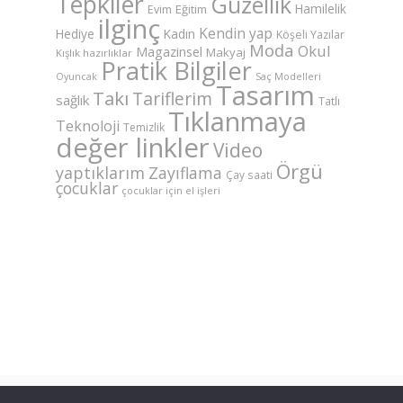
Tepkiler
Güzellik
Hamilelik
Eğitim
Evim
ilginç
Kendin yap
Hediye
Kadın
Köşeli Yazılar
Moda
Okul
Magazinsel
Makyaj
Kışlık hazırlıklar
Pratik Bilgiler
Saç Modelleri
Oyuncak
Tasarım
Takı
Tariflerim
sağlık
Tatlı
Tıklanmaya
Teknoloji
Temizlik
değer linkler
Video
Örgü
yaptıklarım
Zayıflama
Çay saati
çocuklar
çocuklar için el işleri
©Copyright AnneKaz.com 2007. Her hakkı saklıdır.