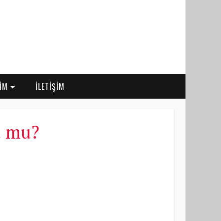
RİM
İLETİŞİM
du mu?