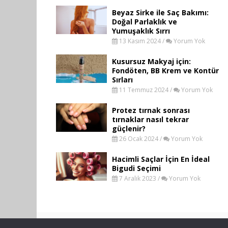
Beyaz Sirke ile Saç Bakımı:
Doğal Parlaklık ve
Yumuşaklık Sırrı
13 Kasım 2024 /
Yorum Yok
Kusursuz Makyaj için:
Fondöten, BB Krem ve Kontür
Sırları
11 Temmuz 2024 /
Yorum Yok
Protez tırnak sonrası
tırnaklar nasıl tekrar
güçlenir?
26 Ocak 2024 /
Yorum Yok
Hacimli Saçlar İçin En İdeal
Bigudi Seçimi
7 Aralık 2023 /
Yorum Yok