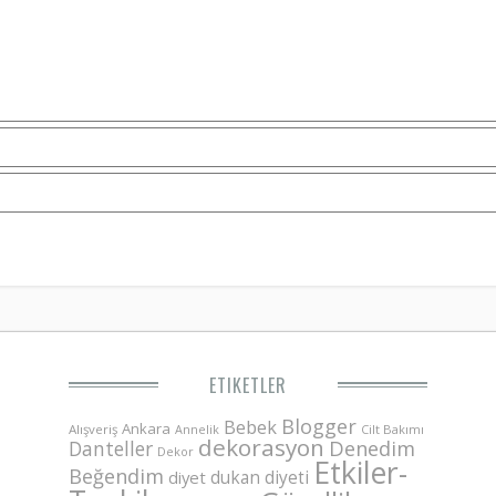
ETIKETLER
Blogger
Bebek
Ankara
Alışveriş
Annelik
Cilt Bakımı
dekorasyon
Danteller
Denedim
Dekor
Etkiler-
Beğendim
dukan diyeti
diyet