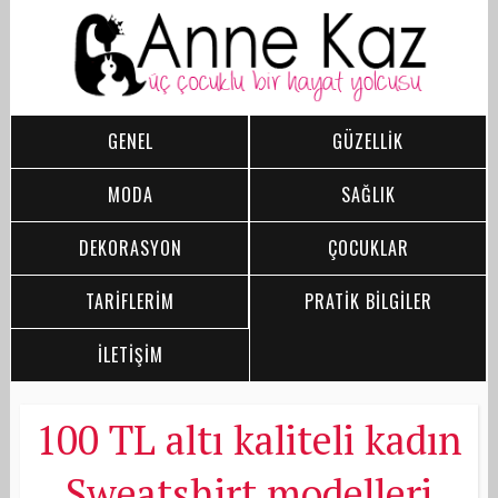
GENEL
GÜZELLİK
MODA
SAĞLIK
DEKORASYON
ÇOCUKLAR
TARİFLERİM
PRATİK BİLGİLER
İLETİŞİM
100 TL altı kaliteli kadın
Sweatshirt modelleri