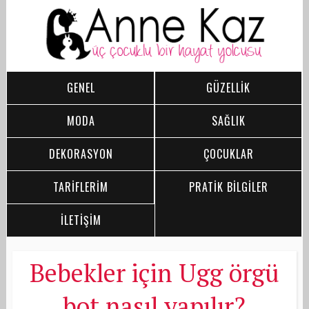
GENEL
GÜZELLİK
MODA
SAĞLIK
DEKORASYON
ÇOCUKLAR
TARİFLERİM
PRATİK BİLGİLER
İLETİŞİM
Bebekler için Ugg örgü
bot nasıl yapılır?