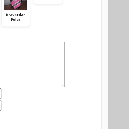
Kravatdan
Fular