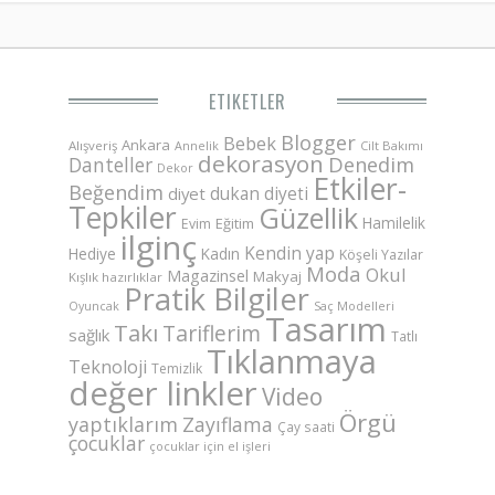
ETIKETLER
Blogger
Bebek
Ankara
Alışveriş
Annelik
Cilt Bakımı
dekorasyon
Danteller
Denedim
Dekor
Etkiler-
Beğendim
dukan diyeti
diyet
Tepkiler
Güzellik
Hamilelik
Eğitim
Evim
ilginç
Kendin yap
Hediye
Kadın
Köşeli Yazılar
Moda
Okul
Magazinsel
Makyaj
Kışlık hazırlıklar
Pratik Bilgiler
Saç Modelleri
Oyuncak
Tasarım
Takı
Tariflerim
sağlık
Tatlı
Tıklanmaya
Teknoloji
Temizlik
değer linkler
Video
Örgü
yaptıklarım
Zayıflama
Çay saati
çocuklar
çocuklar için el işleri