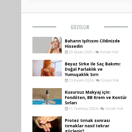
GÜZELLIK
Baharın Işıltısını Cildinizde
Hissedin
25 Nisan 2025 /
Yorum Yok
Beyaz Sirke ile Saç Bakımı:
Doğal Parlaklık ve
Yumuşaklık Sırrı
13 Kasım 2024 /
Yorum Yok
Kusursuz Makyaj için:
Fondöten, BB Krem ve Kontür
Sırları
11 Temmuz 2024 /
Yorum Yok
Protez tırnak sonrası
tırnaklar nasıl tekrar
güçlenir?