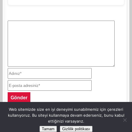
Web sitemizde size en iyi deneyimi sunabilmemiz için çerezleri
kullanıyoruz. Bu siteyi kullanmaya devam ederseniz, bunu kabul
ettiğinizi varsayarız.
©Copyright AnneKaz.com 2007. Her hakkı saklıdır.
Tamam
Gizlilik politikası
Site Haritası