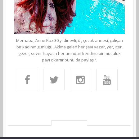
Merhaba, Anne Kaz 30 yıldır evli, üç çocuk annesi, çalışan
bir kadının günlüğü. Aklına gelen her şeyi yazar, yer, içer,
gezer, sever hayatın her anından kendine bir mutluluk
payı çıkartır bunu da paylaşır.