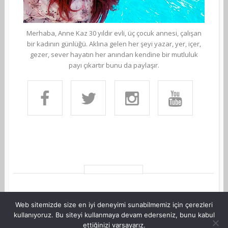
Merhaba, Anne Kaz 30 yıldır evli, üç çocuk annesi, çalışan
bir kadının günlüğü. Aklına gelen her şeyi yazar, yer, içer,
gezer, sever hayatın her anından kendine bir mutluluk
payı çıkartır bunu da paylaşır.
Web sitemizde size en iyi deneyimi sunabilmemiz için çerezleri
kullanıyoruz. Bu siteyi kullanmaya devam ederseniz, bunu kabul
ettiğinizi varsayarız.