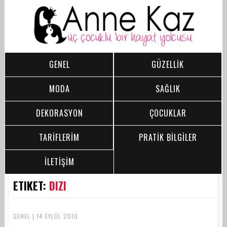
GENEL
GÜZELLİK
MODA
SAĞLIK
DEKORASYON
ÇOCUKLAR
TARİFLERİM
PRATİK BİLGİLER
İLETİŞİM
ETIKET:
DIZI
GENEL | 14 EYLÜL 2010