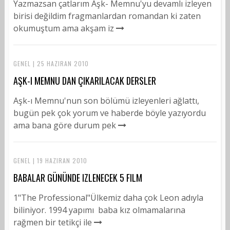
Yazmazsan çatlarım Aşk- Memnu'yu devamlı izleyen
birisi değildim fragmanlardan romandan ki zaten
okumuştum ama akşam iz
GENEL | 25 HAZIRAN 2010
AŞK-I MEMNU DAN ÇIKARILACAK DERSLER
Aşk-ı Memnu'nun son bölümü izleyenleri ağlattı,
bugün pek çok yorum ve haberde böyle yazıyordu
ama bana göre durum pek
GENEL | 19 HAZIRAN 2010
BABALAR GÜNÜNDE IZLENECEK 5 FILM
1"The Professional"Ülkemiz daha çok Leon adıyla
biliniyor. 1994 yapımı baba kız olmamalarına
rağmen bir tetikçi ile