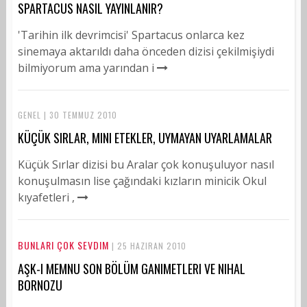
SPARTACUS NASIL YAYINLANIR?
'Tarihin ilk devrimcisi' Spartacus onlarca kez
sinemaya aktarıldı daha önceden dizisi çekilmişiydi
bilmiyorum ama yarından i
GENEL | 30 TEMMUZ 2010
KÜÇÜK SIRLAR, MINI ETEKLER, UYMAYAN UYARLAMALAR
Küçük Sırlar dizisi bu Aralar çok konuşuluyor nasıl
konuşulmasın lise çağındaki kızların minicik Okul
kıyafetleri ,
BUNLARI ÇOK SEVDIM
| 25 HAZIRAN 2010
AŞK-I MEMNU SON BÖLÜM GANIMETLERI VE NIHAL
BORNOZU