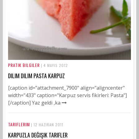
PRATIK BILGILER
| 4 MAYIS 2012
DILIM DILIM PASTA KARPUZ
[caption id="attachment_7900" align="aligncenter"
width="433" caption="Karpuz servis fikirleri: Pasta"]
[/caption] Yaz geldi ,ka
TARIFLERIM
| 12 HAZIRAN 2011
KARPUZLA DEĞIŞIK TARIFLER