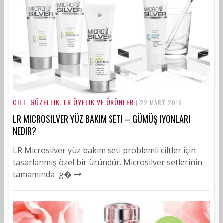
CILT
GÜZELLIK
LR ÜYELIK VE ÜRÜNLER
,
,
| 22 MART 2016
LR MICROSILVER YÜZ BAKIM SETI – GÜMÜŞ IYONLARI
NEDIR?
LR Microsilver yüz bakım seti problemli ciltler için
tasarlanmış özel bir üründür. Microsilver setlerinin
tamamında g�