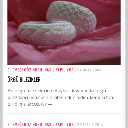
EL EMEĞI GÖZ NURU
NASIL YAPILIYOR
,
| 24 OCAK 2008
ÖRGÜ BILEZIKLER
Bu örgü bileziklerin detayları devamında..örgü
bilezikleri mimsie'nin sitesinden aldım..kendisi tam
bir örgü ustası. Ör
EL EMEĞI GÖZ NURU
NASIL YAPILIYOR
,
| 26 ARALIK 2007