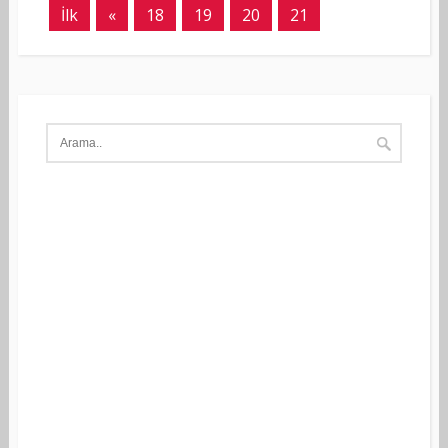
İlk
«
18
19
20
21