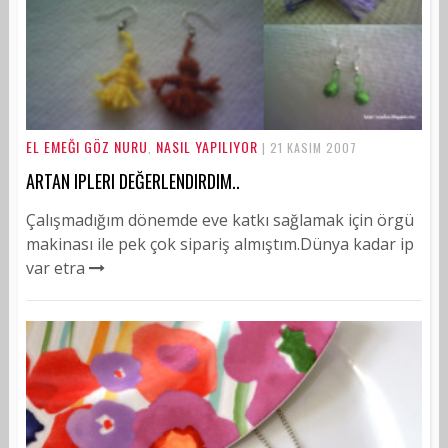
EL EMEĞI GÖZ NURU
NASIL YAPILIYOR
,
| 21 KASIM 2007
ARTAN IPLERI DEĞERLENDIRDIM..
Çalışmadığım dönemde eve katkı sağlamak için örgü
makinası ile pek çok sipariş almıştım.Dünya kadar ip
var etra