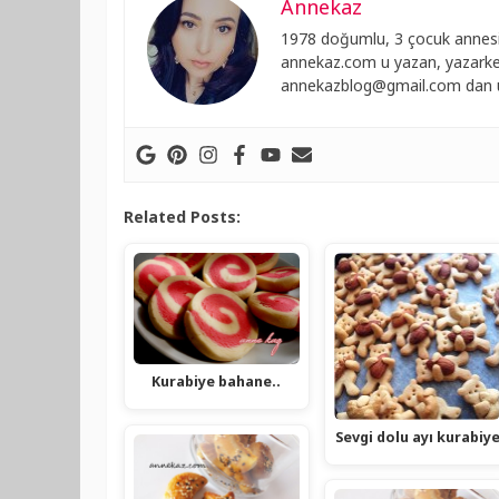
Annekaz
1978 doğumlu, 3 çocuk annesi
annekaz.com u yazan, yazarken
annekazblog@gmail.com
dan u
Related Posts:
Kurabiye bahane..
Sevgi dolu ayı kurabiy