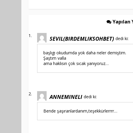
Yapılan 
SEVIL(BIRDEMLIKSOHBET)
dedi ki:
başlıgı okudumda yok daha neler demiştim.
Şaştım valla
ama haklısın çok sıcak yanıyoruz…
ANNEMINELI
dedi ki:
Bende şaşıranlardanım,teşekkürlerrrr…