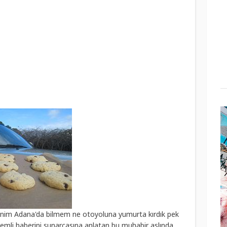
efenim Adana'da bilmem ne otoyoluna yumurta kırdık pek
önemli haberini sunarcasına anlatan bu muhabir aslında