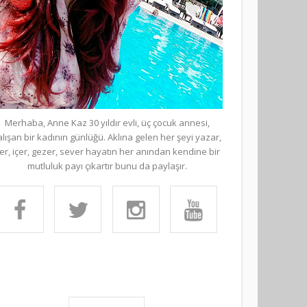
Merhaba, Anne Kaz 30 yıldır evli, üç çocuk annesi,
alışan bir kadının günlüğü. Aklına gelen her şeyi yazar,
er, içer, gezer, sever hayatın her anından kendine bir
mutluluk payı çıkartır bunu da paylaşır.