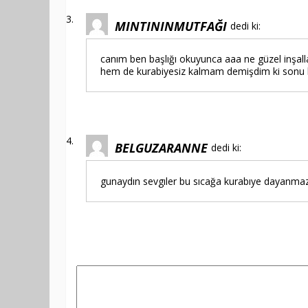
MINTININMUTFAĞI
dedi ki:
canım ben başlığı okuyunca aaa ne güzel inşall
hem de kurabiyesiz kalmam demişdim ki sonu k
BELGUZARANNE
dedi ki:
gunaydın sevgıler bu sıcağa kurabıye dayanma