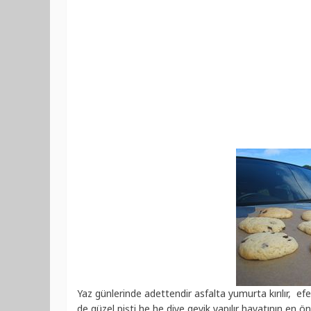
Yaz günlerinde adettendir asfalta yumurta kırılır, 
de güzel pişti he he diye geyik yapılır hayatının en 