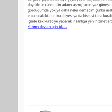
dayaklıktır çünkü elin adamı aşmış sıcak yaz güneşin al
gördüğümde yok ya daha neler demedim çünkü araba g
e bu sıcaklıkta un kurabiyesi ya da bisküvi tarzı kurab
içinde kek kurabiye yaparak insanlığa yeni hizmetlerde b
Yazının devamı için tıkla..