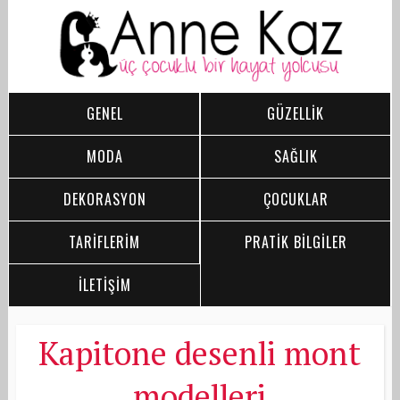
GENEL
GÜZELLİK
MODA
SAĞLIK
DEKORASYON
ÇOCUKLAR
TARİFLERİM
PRATİK BİLGİLER
İLETİŞİM
Kapitone desenli mont
modelleri