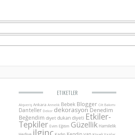
ETIKETLER
Blogger
Bebek
Ankara
Alışveriş
Annelik
Cilt Bakımı
dekorasyon
Danteller
Denedim
Dekor
Etkiler-
Beğendim
dukan diyeti
diyet
Tepkiler
Güzellik
Hamilelik
Eğitim
Evim
ilginç
Kendin yap
Hediye
Kadın
Köşeli Yazılar