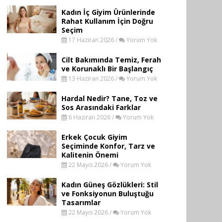
Kadın İç Giyim Ürünlerinde
Rahat Kullanım İçin Doğru
Seçim
17 Haziran 2026 /
Yorum Yok
Cilt Bakımında Temiz, Ferah
ve Korunaklı Bir Başlangıç
13 Haziran 2026 /
Yorum Yok
Hardal Nedir? Tane, Toz ve
Sos Arasındaki Farklar
6 Haziran 2026 /
Yorum Yok
Erkek Çocuk Giyim
Seçiminde Konfor, Tarz ve
Kalitenin Önemi
22 Mayıs 2026 /
Yorum Yok
Kadın Güneş Gözlükleri: Stil
ve Fonksiyonun Buluştuğu
Tasarımlar
22 Mayıs 2026 /
Yorum Yok