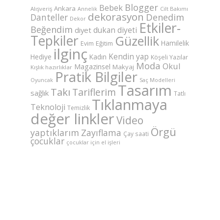
Blogger
Bebek
Ankara
Alışveriş
Annelik
Cilt Bakımı
dekorasyon
Danteller
Denedim
Dekor
Etkiler-
Beğendim
dukan diyeti
diyet
Tepkiler
Güzellik
Hamilelik
Eğitim
Evim
ilginç
Kendin yap
Hediye
Kadın
Köşeli Yazılar
Moda
Okul
Magazinsel
Makyaj
Kışlık hazırlıklar
Pratik Bilgiler
Saç Modelleri
Oyuncak
Tasarım
Takı
Tariflerim
sağlık
Tatlı
Tıklanmaya
Teknoloji
Temizlik
değer linkler
Video
Örgü
yaptıklarım
Zayıflama
Çay saati
çocuklar
çocuklar için el işleri