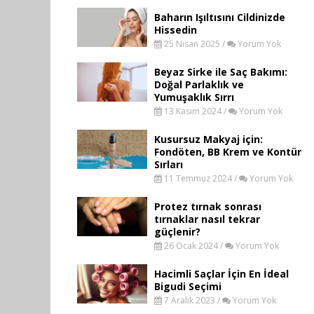
Baharın Işıltısını Cildinizde
Hissedin
25 Nisan 2025 /
Yorum Yok
Beyaz Sirke ile Saç Bakımı:
Doğal Parlaklık ve
Yumuşaklık Sırrı
13 Kasım 2024 /
Yorum Yok
Kusursuz Makyaj için:
Fondöten, BB Krem ve Kontür
Sırları
11 Temmuz 2024 /
Yorum Yok
Protez tırnak sonrası
tırnaklar nasıl tekrar
güçlenir?
26 Ocak 2024 /
Yorum Yok
Hacimli Saçlar İçin En İdeal
Bigudi Seçimi
7 Aralık 2023 /
Yorum Yok