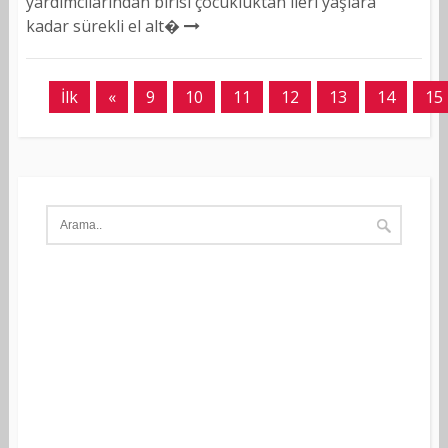
yardımcılarından birisi çocukluktan ileri yaşlara
kadar sürekli el alt�
İlk
«
9
10
11
12
13
14
15