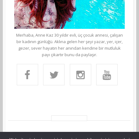
Merhaba, Anne Kaz 30 yıldır evli, üç çocuk annesi, çalışan
bir kadının günlüğü. Aklına gelen her şeyi yazar, yer, içer,
gezer, sever hayatın her anından kendine bir mutluluk
payı çıkartır bunu da paylaşır.