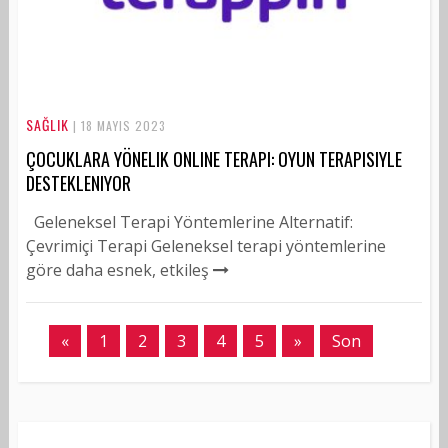
SAĞLIK
| 18 MAYIS 2023
ÇOCUKLARA YÖNELIK ONLINE TERAPI: OYUN TERAPISIYLE
DESTEKLENIYOR
Geleneksel Terapi Yöntemlerine Alternatif:
Çevrimiçi Terapi Geleneksel terapi yöntemlerine
göre daha esnek, etkileş
«
1
2
3
4
5
»
Son