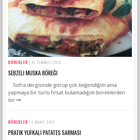
BÖREKLER
| 15 TEMMUZ 2013
SEBZELI MUSKA BÖREĞI
Sofra dergisinde görüp çok beğendiğim ama
yapmaya bir türlü fırsat bulamadığım böreklerden
bir
BÖREKLER
| 5 MART 2011
PRATIK YUFKALI PATATES SARMASI