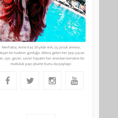
Merhaba, Anne Kaz 30 yıldır evli, üç çocuk annesi,
alışan bir kadının günlüğü. Aklına gelen her şeyi yazar,
er, içer, gezer, sever hayatın her anından kendine bir
mutluluk payı çıkartır bunu da paylaşır.