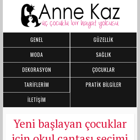
GENEL
GÜZELLİK
MODA
SAĞLIK
DEKORASYON
ÇOCUKLAR
TARİFLERİM
PRATİK BİLGİLER
İLETİŞİM
Yeni başlayan çocuklar
için okul çantası seçimi