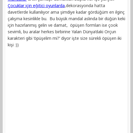
Çocuklar için eğitici oyunlarda
,dekorasyonda hatta
davetlerde kullanılıyor ama şimdiye kadar gördüğüm en ilginç
çalışma kesinlikle bu. Bu büyük mandal aslında bir düğün keki
için hazırlanmış gelin ve damat, öpüşen formları ise çook
sevimli, bu aralar herkes birbirine Yalan Dünya’daki Orçun
karakteri gibi ‘öpüşelim mi?’ diyor işte size sürekli öpüşen iki
kişi :))