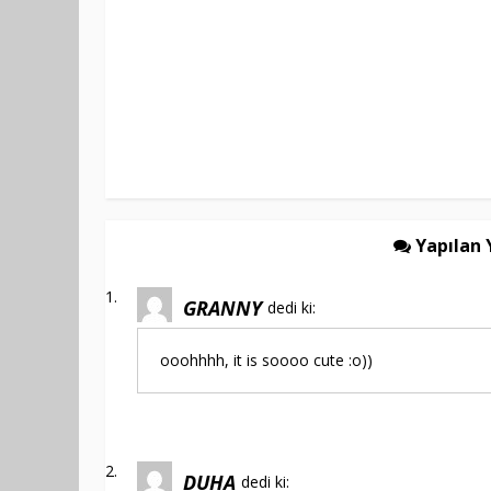
Yapılan 
GRANNY
dedi ki:
ooohhhh, it is soooo cute :o))
DUHA
dedi ki: