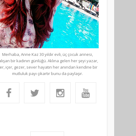
Merhaba, Anne Kaz 30 yıldır evli, üç çocuk annesi,
alışan bir kadının günlüğü. Aklına gelen her şeyi yazar,
er, içer, gezer, sever hayatın her anından kendine bir
mutluluk payı çıkartır bunu da paylaşır.