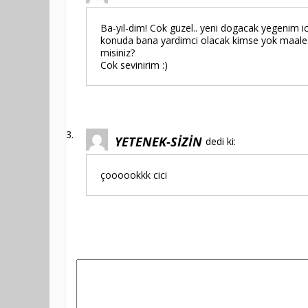
Ba-yil-dim! Cok güzel.. yeni dogacak yegenim i
konuda bana yardimci olacak kimse yok maalesef.
misiniz?
Cok sevinirim :)
YETENEK-SİZİN
dedi ki:
çoooookkk cici