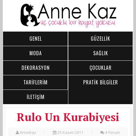
GENEL
GÜZELLİK
MODA
SAĞLIK
DEKORASYON
ÇOCUKLAR
TARİFLERİM
PRATİK BİLGİLER
İLETİŞİM
Rulo Un Kurabiyesi
Annekaz
25 Kasım 2011
4 Yorum