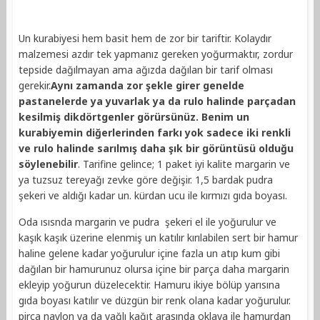
Un kurabiyesi hem basit hem de zor bir tariftir. Kolaydır
malzemesi azdır tek yapmanız gereken yoğurmaktır, zordur
tepside dağılmayan ama ağızda dağılan bir tarif olması
gerekir.
Aynı zamanda zor şekle girer genelde
pastanelerde ya yuvarlak ya da rulo halinde parçadan
kesilmiş dikdörtgenler görürsünüz. Benim un
kurabiyemin diğerlerinden farkı yok sadece iki renkli
ve rulo halinde sarılmış daha şık bir görüntüsü olduğu
söylenebilir
. Tarifine gelince; 1 paket iyi kalite margarin ve
ya tuzsuz tereyağı zevke göre değişir. 1,5 bardak pudra
şekeri ve aldığı kadar un. kürdan ucu ile kırmızı gıda boyası.
Oda ısısnda margarin ve pudra şekeri el ile yoğurulur ve
kaşık kaşık üzerine elenmiş un katılır kırılabilen sert bir hamur
haline gelene kadar yoğurulur içine fazla un atıp kum gibi
dağılan bir hamurunuz olursa içine bir parça daha margarin
ekleyip yoğurun düzelecektir. Hamuru ikiye bölüp yarısına
gıda boyası katılır ve düzgün bir renk olana kadar yoğurulur.
pirça naylon ya da yağlı kağıt arasında oklava ile hamurdan