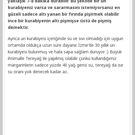
yaklaşık 7-8 dakika durabilir. Bu şekilde bir un
kurabiyeniz varsa ve sararmasını istemiyorsanız en
güzeli sadece altı yanan bir fırında pişirmek olabilir
ince bir kurabiyenin altı pişmişse üstü de pişmiş
demektir.
Ayrıca un kurabiyesi içeriğinde su ve sıvı olmadığı için uygun
ortamda oldukça uzun süre dayanır. İzmir’de 30 yıllık un
kurabiyesi bulunmuş ve hala sapa sağlam duruyor :) Büyük
ihtimalle Tereyağ ile yapılmış olabilir çünkü kullandığımız
margarinlerin sadece yüzde 40 yağ gerisi su, tereyağ da ise
su oranı yok denecek kadar az..