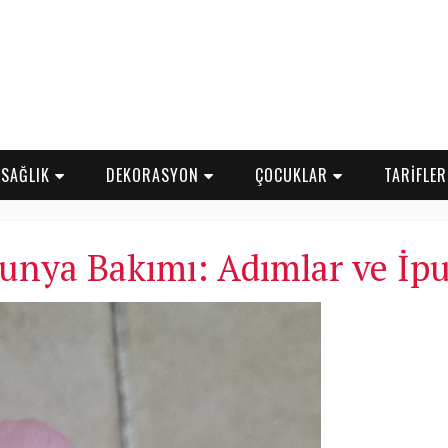
SAĞLIK
DEKORASYON
ÇOCUKLAR
TARİFLE
unya Bakımı: Adımlar ve İpu