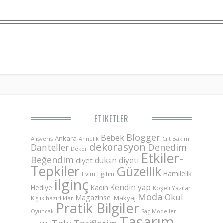
ETIKETLER
Blogger
Bebek
Ankara
Alışveriş
Annelik
Cilt Bakımı
dekorasyon
Danteller
Denedim
Dekor
Etkiler-
Beğendim
dukan diyeti
diyet
Tepkiler
Güzellik
Hamilelik
Eğitim
Evim
ilginç
Kendin yap
Hediye
Kadın
Köşeli Yazılar
Moda
Okul
Magazinsel
Makyaj
Kışlık hazırlıklar
Pratik Bilgiler
Saç Modelleri
Oyuncak
Tasarım
Takı