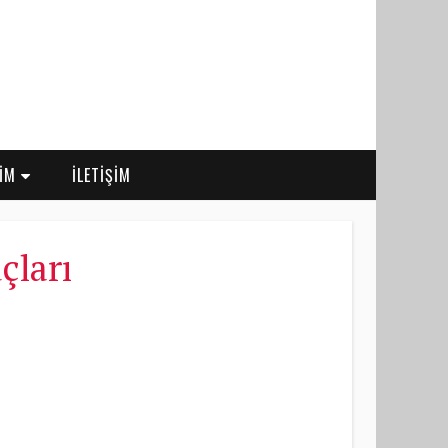
RİM
İLETİŞİM
çları