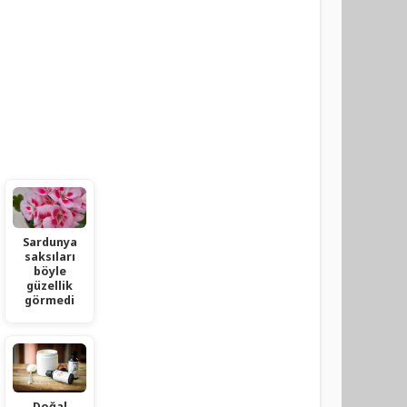
Sardunya
saksıları
böyle
güzellik
görmedi
Doğal