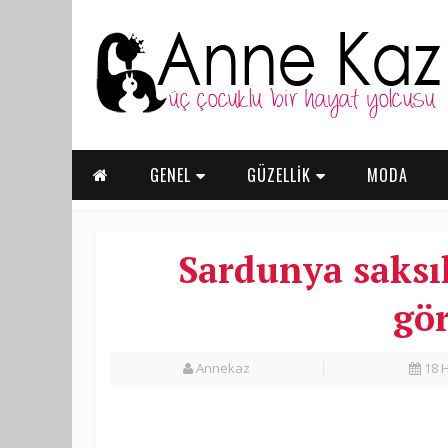
GENEL
GÜZELLİK
MODA
Sardunya saksıl
gö
Annekaz
18 H