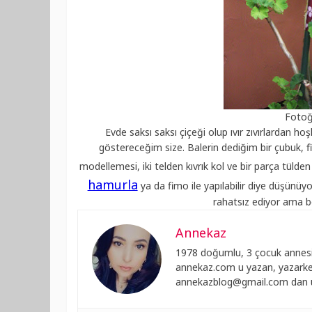
Fotoğr
Evde saksı saksı çiçeği olup ıvır zıvırlardan hoşl
göstereceğim size. Balerin dediğim bir çubuk, 
modellemesi, iki telden kıvrık kol ve bir parça tülden
hamurla
ya da fimo ile yapılabilir diye düşün
rahatsız ediyor ama be
Annekaz
1978 doğumlu, 3 çocuk annesi
annekaz.com u yazan, yazarken
annekazblog@gmail.com
dan u