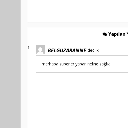
Yapılan 
BELGUZARANNE
dedi ki:
merhaba superler yapanınelıne sağlık