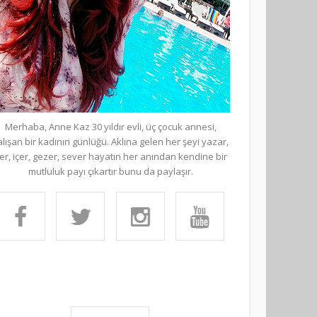
Merhaba, Anne Kaz 30 yıldır evli, üç çocuk annesi,
alışan bir kadının günlüğü. Aklına gelen her şeyi yazar,
er, içer, gezer, sever hayatın her anından kendine bir
mutluluk payı çıkartır bunu da paylaşır.