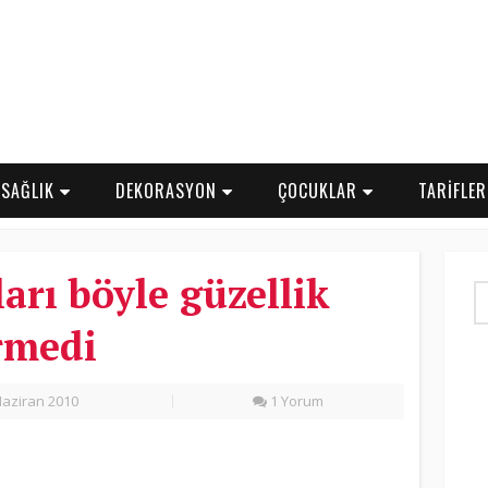
SAĞLIK
DEKORASYON
ÇOCUKLAR
TARİFLE
arı böyle güzellik
rmedi
aziran 2010
1 Yorum