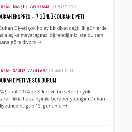
DUKAN
MANŞET
ZAYIFLAMA
,
,
| 17 MART 2014
DUKAN EKSPRES – 7 GÜNLÜK DUKAN DIYETI
Dukan Diyeti çok kolay bir diyet değil ilk günlerde
asla aç kalmayacağınızı öğrendiğiniz işte bu tam
bana göre diyors
DUKAN
SAĞLIK
ZAYIFLAMA
,
,
| 8 MART 2014
DUKAN DIYETI VE SON DURUM
24 Şubat 2014'de 3. kez ve bu sefer büyük
kararlılıkla hatta eşimle beraber yaptığım Dukan
diyetinde bugün 13. günümü