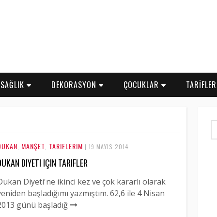
SAĞLIK
DEKORASYON
ÇOCUKLAR
TARİFLE
DUKAN
MANŞET
TARIFLERIM
,
,
| 19 MAYIS 2014
DUKAN DIYETI IÇIN TARIFLER
Dukan Diyeti'ne ikinci kez ve çok kararlı olarak
yeniden başladığımı yazmıştım. 62,6 ile 4 Nisan
2013 günü başladığ