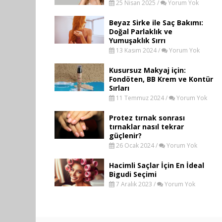
25 Nisan 2025 /
Yorum Yok
Beyaz Sirke ile Saç Bakımı:
Doğal Parlaklık ve
Yumuşaklık Sırrı
13 Kasım 2024 /
Yorum Yok
Kusursuz Makyaj için:
Fondöten, BB Krem ve Kontür
Sırları
11 Temmuz 2024 /
Yorum Yok
Protez tırnak sonrası
tırnaklar nasıl tekrar
güçlenir?
26 Ocak 2024 /
Yorum Yok
Hacimli Saçlar İçin En İdeal
Bigudi Seçimi
7 Aralık 2023 /
Yorum Yok