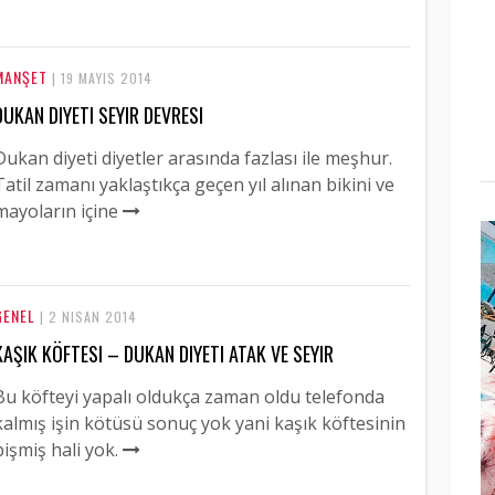
MANŞET
| 19 MAYIS 2014
DUKAN DIYETI SEYIR DEVRESI
Dukan diyeti diyetler arasında fazlası ile meşhur.
Tatil zamanı yaklaştıkça geçen yıl alınan bikini ve
mayoların içine
GENEL
| 2 NISAN 2014
KAŞIK KÖFTESI – DUKAN DIYETI ATAK VE SEYIR
Bu köfteyi yapalı oldukça zaman oldu telefonda
kalmış işin kötüsü sonuç yok yani kaşık köftesinin
pişmiş hali yok.