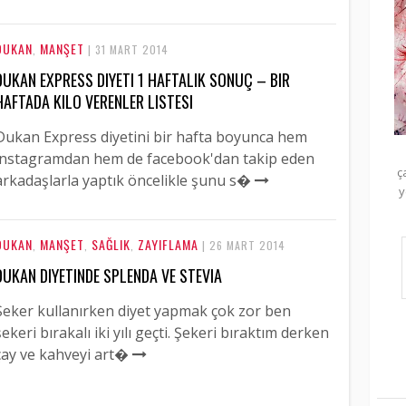
DUKAN
MANŞET
,
| 31 MART 2014
DUKAN EXPRESS DIYETI 1 HAFTALIK SONUÇ – BIR
HAFTADA KILO VERENLER LISTESI
Dukan Express diyetini bir hafta boyunca hem
instagramdan hem de facebook'dan takip eden
ç
arkadaşlarla yaptık öncelikle şunu s�
y
DUKAN
MANŞET
SAĞLIK
ZAYIFLAMA
,
,
,
| 26 MART 2014
DUKAN DIYETINDE SPLENDA VE STEVIA
Şeker kullanırken diyet yapmak çok zor ben
şekeri bırakalı iki yılı geçti. Şekeri bıraktım derken
çay ve kahveyi art�