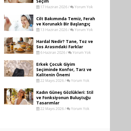
Seçim
17 Haziran 2026 /
Yorum Yok
Cilt Bakımında Temiz, Ferah
ve Korunaklı Bir Başlangıç
13 Haziran 2026 /
Yorum Yok
Hardal Nedir? Tane, Toz ve
Sos Arasındaki Farklar
6 Haziran 2026 /
Yorum Yok
Erkek Çocuk Giyim
Seçiminde Konfor, Tarz ve
Kalitenin Önemi
22 Mayıs 2026 /
Yorum Yok
Kadın Güneş Gözlükleri: Stil
ve Fonksiyonun Buluştuğu
Tasarımlar
22 Mayıs 2026 /
Yorum Yok