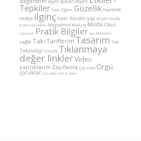
Beğendim
dukan diyeti
diyet
Tepkiler
Güzellik
Hamilelik
Eğitim
Evim
ilginç
Kendin yap
Hediye
Kadın
Köşeli Yazılar
Moda
Okul
Magazinsel
Makyaj
Kışlık hazırlıklar
Pratik Bilgiler
Saç Modelleri
Oyuncak
Tasarım
Takı
Tariflerim
sağlık
Tatlı
Tıklanmaya
Teknoloji
Temizlik
değer linkler
Video
Örgü
yaptıklarım
Zayıflama
Çay saati
çocuklar
çocuklar için el işleri