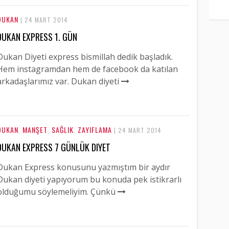
DUKAN
| 24 MART 2014
DUKAN EXPRESS 1. GÜN
Dukan Diyeti express bismillah dedik başladık.
Hem instagramdan hem de facebook da katılan
arkadaşlarımız var. Dukan diyeti
DUKAN
MANŞET
SAĞLIK
ZAYIFLAMA
,
,
,
| 24 MART 2014
DUKAN EXPRESS 7 GÜNLÜK DIYET
Dukan Express konusunu yazmıştım bir aydır
Dukan diyeti yapıyorum bu konuda pek istikrarlı
olduğumu söylemeliyim. Çünkü