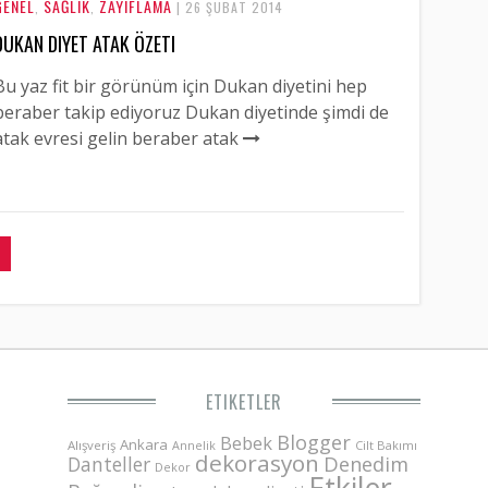
GENEL
SAĞLIK
ZAYIFLAMA
,
,
| 26 ŞUBAT 2014
DUKAN DIYET ATAK ÖZETI
Bu yaz fit bir görünüm için Dukan diyetini hep
beraber takip ediyoruz Dukan diyetinde şimdi de
atak evresi gelin beraber atak
ETIKETLER
Blogger
Bebek
Ankara
Alışveriş
Annelik
Cilt Bakımı
dekorasyon
Danteller
Denedim
Dekor
Etkiler-