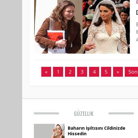
«
1
2
3
4
5
»
Son
GÜZELLIK
Baharın Işıltısını Cildinizde
Hissedin