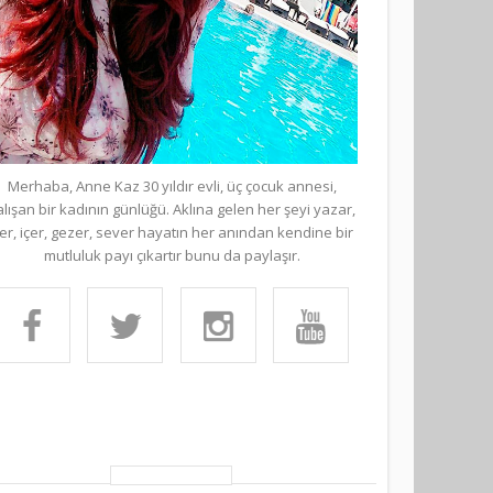
Merhaba, Anne Kaz 30 yıldır evli, üç çocuk annesi,
alışan bir kadının günlüğü. Aklına gelen her şeyi yazar,
er, içer, gezer, sever hayatın her anından kendine bir
mutluluk payı çıkartır bunu da paylaşır.