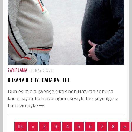
ZAYIFLAMA
| 11 MAYIS 2011
DUKAN’A BIR ÜYE DAHA KATILDI
Dün eşimle alışverişe çıktık ben Haziran sonuna
kadar kıyafet almayacağım ilkesiyle her şeye ilgisiz
bir tavırdayke
İlk
«
2
3
4
5
6
7
8
»