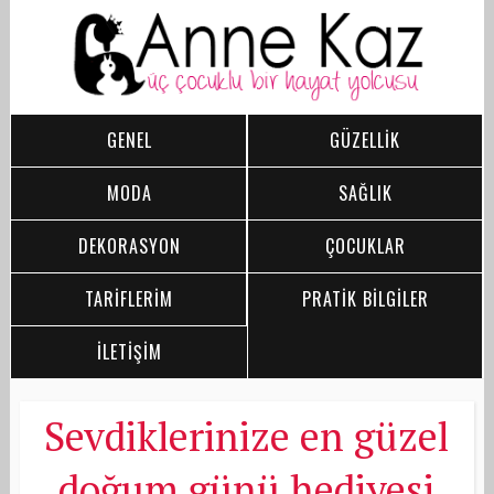
GENEL
GÜZELLİK
MODA
SAĞLIK
DEKORASYON
ÇOCUKLAR
TARİFLERİM
PRATİK BİLGİLER
İLETİŞİM
Sevdiklerinize en güzel
doğum günü hediyesi