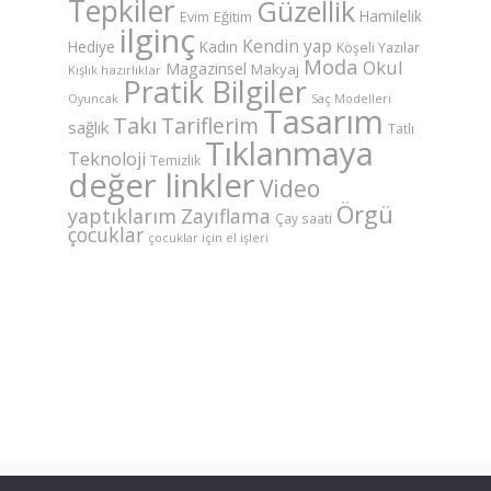
Tepkiler
Güzellik
Hamilelik
Eğitim
Evim
ilginç
Kendin yap
Hediye
Kadın
Köşeli Yazılar
Moda
Okul
Magazinsel
Makyaj
Kışlık hazırlıklar
Pratik Bilgiler
Saç Modelleri
Oyuncak
Tasarım
Takı
Tariflerim
sağlık
Tatlı
Tıklanmaya
Teknoloji
Temizlik
değer linkler
Video
Örgü
yaptıklarım
Zayıflama
Çay saati
çocuklar
çocuklar için el işleri