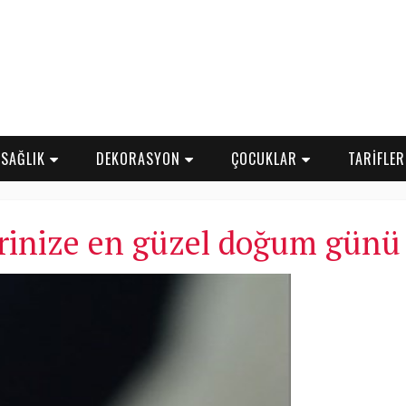
SAĞLIK
DEKORASYON
ÇOCUKLAR
TARİFLE
rinize en güzel doğum günü