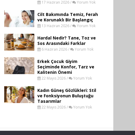
17 Haziran 2026 /
Yorum Yok
Cilt Bakımında Temiz, Ferah
ve Korunaklı Bir Başlangıç
13 Haziran 2026 /
Yorum Yok
Hardal Nedir? Tane, Toz ve
Sos Arasındaki Farklar
6 Haziran 2026 /
Yorum Yok
Erkek Çocuk Giyim
Seçiminde Konfor, Tarz ve
Kalitenin Önemi
22 Mayıs 2026 /
Yorum Yok
Kadın Güneş Gözlükleri: Stil
ve Fonksiyonun Buluştuğu
Tasarımlar
22 Mayıs 2026 /
Yorum Yok