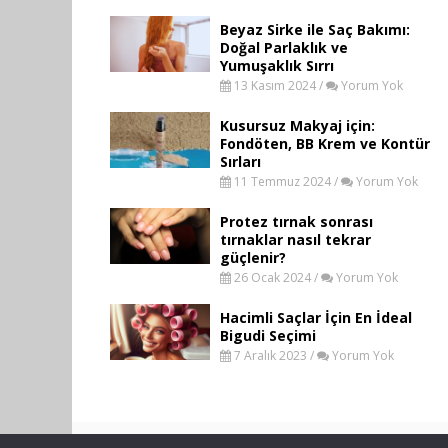
Beyaz Sirke ile Saç Bakımı:
Doğal Parlaklık ve
Yumuşaklık Sırrı
13 Kasım 2024 /
Yorum Yok
Kusursuz Makyaj için:
Fondöten, BB Krem ve Kontür
Sırları
11 Temmuz 2024 /
Yorum Yok
Protez tırnak sonrası
tırnaklar nasıl tekrar
güçlenir?
26 Ocak 2024 /
Yorum Yok
Hacimli Saçlar İçin En İdeal
Bigudi Seçimi
7 Aralık 2023 /
Yorum Yok