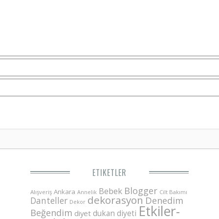
ETIKETLER
Blogger
Bebek
Ankara
Alışveriş
Annelik
Cilt Bakımı
dekorasyon
Danteller
Denedim
Dekor
Etkiler-
Beğendim
dukan diyeti
diyet