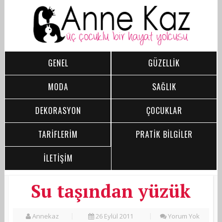
GENEL
GÜZELLİK
MODA
SAĞLIK
DEKORASYON
ÇOCUKLAR
TARİFLERİM
PRATİK BİLGİLER
İLETİŞİM
Su taşından yüzük
Annekaz
26 Eylül 2011
Yorum Yok