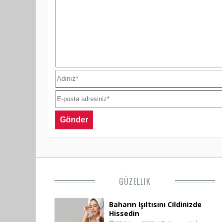
GÜZELLIK
Baharın Işıltısını Cildinizde
Hissedin