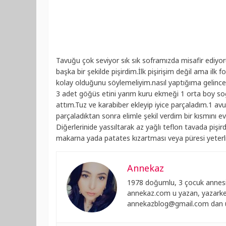
Tavuğu çok seviyor sık sık soframızda misafir ediyo
başka bir şekilde pişirdim.İlk pişirişim değil ama ilk 
kolay olduğunu söylemeliyim.nasıl yaptığıma gelinc
3 adet göğüs etini yarım kuru ekmeği 1 orta boy so
attım.Tuz ve karabiber ekleyip iyice parçaladım.1 a
parçaladıktan sonra elimle şekil verdim bir kısmını 
Diğerlerinide yassıltarak az yağlı teflon tavada pi
makarna yada patates kızartması veya püresi yeterl
Annekaz
1978 doğumlu, 3 çocuk annesi
annekaz.com u yazan, yazarken
annekazblog@gmail.com
dan u