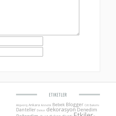
ETIKETLER
Blogger
Bebek
Ankara
Alışveriş
Annelik
Cilt Bakımı
dekorasyon
Danteller
Denedim
Dekor
Etkiler-
Beğendim