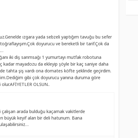
ruz.Genelde ızgara yada sebzeli yaptığım tavuğu bu sefer
fotoğraflayışım.Çok doyurucu ve bereketli bir tarif.Çok da
e…
ğanı iki diş sarımsağı 1 yumurtayı mutfak robotuna
vuç kadar mayadozu da ekleyip şöyle bir kaç saniye daha
evde tahta şiş vardı ona domates köfte şeklinde geçirdim.
şirdim.Dediğim gibi çok doyurucu yanına duruma göre
i olur.AFİYETLER OLSUN..
 çalışan arada bulduğu kaçamak vakitlerde
 büyük keyif alan bir deli hatunum. Bana
laşabilirsiniz…