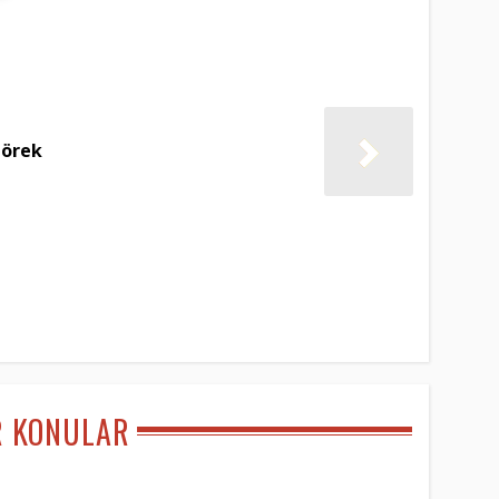
börek
R KONULAR