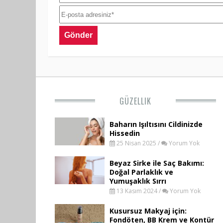
GÜZELLIK
Baharın Işıltısını Cildinizde
Hissedin
25 Nisan 2025 /
Yorum Yok
Beyaz Sirke ile Saç Bakımı:
Doğal Parlaklık ve
Yumuşaklık Sırrı
13 Kasım 2024 /
Yorum Yok
Kusursuz Makyaj için:
Fondöten, BB Krem ve Kontür