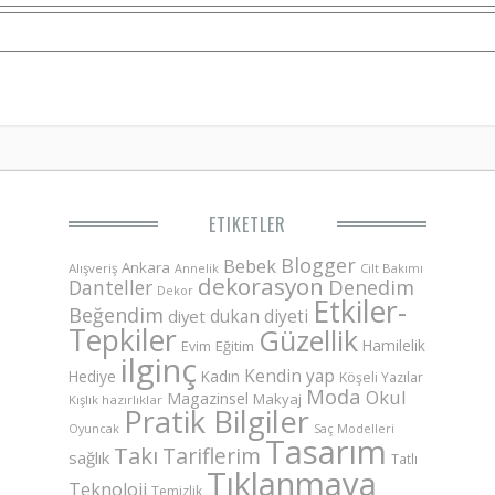
ETIKETLER
Blogger
Bebek
Ankara
Alışveriş
Annelik
Cilt Bakımı
dekorasyon
Danteller
Denedim
Dekor
Etkiler-
Beğendim
dukan diyeti
diyet
Tepkiler
Güzellik
Hamilelik
Eğitim
Evim
ilginç
Kendin yap
Hediye
Kadın
Köşeli Yazılar
Moda
Okul
Magazinsel
Makyaj
Kışlık hazırlıklar
Pratik Bilgiler
Saç Modelleri
Oyuncak
Tasarım
Takı
Tariflerim
sağlık
Tatlı
Tıklanmaya
Teknoloji
Temizlik