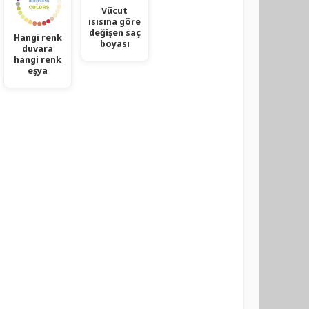
Vücut
ısısına göre
değişen saç
Hangi renk
boyası
duvara
hangi renk
eşya