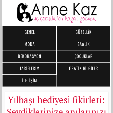
GENEL
GÜZELLİK
MODA
SAĞLIK
DEKORASYON
ÇOCUKLAR
TARİFLERİM
PRATİK BİLGİLER
İLETİŞİM
Yılbaşı hediyesi fikirleri:
Sevdiklerinize anılarınızı