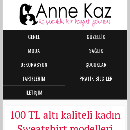
GENEL
GÜZELLİK
MODA
SAĞLIK
DEKORASYON
ÇOCUKLAR
TARİFLERİM
PRATİK BİLGİLER
İLETİŞİM
100 TL altı kaliteli kadın
Sweatshirt modelleri