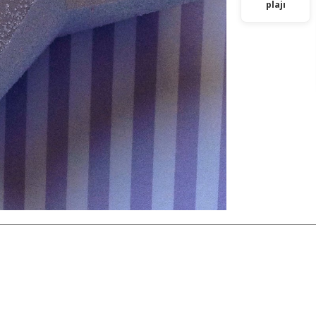
plajı