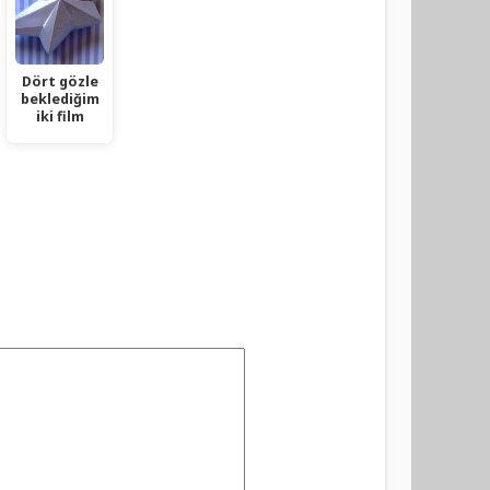
Dört gözle
beklediğim
iki film