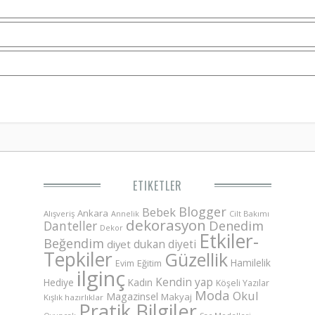
ETIKETLER
Blogger
Bebek
Ankara
Alışveriş
Annelik
Cilt Bakımı
dekorasyon
Danteller
Denedim
Dekor
Etkiler-
Beğendim
dukan diyeti
diyet
Tepkiler
Güzellik
Hamilelik
Eğitim
Evim
ilginç
Kendin yap
Hediye
Kadın
Köşeli Yazılar
Moda
Okul
Magazinsel
Makyaj
Kışlık hazırlıklar
Pratik Bilgiler