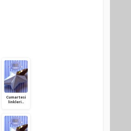
Cumartesi
linkleri..