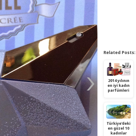
Related Posts:
2014 yılının
en iyi kadın
parfümleri
Türkiye'deki
en güzel 10
kadınlar