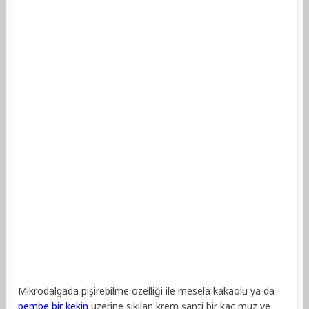
Mikrodalgada pişirebilme özelliği ile mesela kakaolu ya da
pembe bir kekin
üzerine sıkılan krem şanti bir kaç muz ve