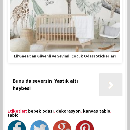
Lil’Gaea'dan Güvenli ve Sevimli Çocuk Odası Stickerları
Bunu da seversin
Yastık altı
heybesi
Etiketler:
bebek odası
,
dekorasyon
,
kanvas tablo
,
tablo