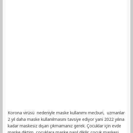
Korona virüsü nedeniyle maske kullanımı mecburi, uzmanlar
2 yıl daha maske kullanılmasını tavsiye ediyor yani 2022 yılına
kadar maskesiz dışarı çıkmamanız gerek. Çocuklar için evde
maske diktim, çocuklara maske nasıl dikilir, çocuk maskesi