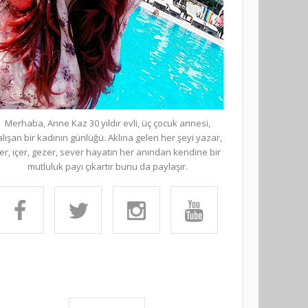
Merhaba, Anne Kaz 30 yıldır evli, üç çocuk annesi,
alışan bir kadının günlüğü. Aklına gelen her şeyi yazar,
er, içer, gezer, sever hayatın her anından kendine bir
mutluluk payı çıkartır bunu da paylaşır.