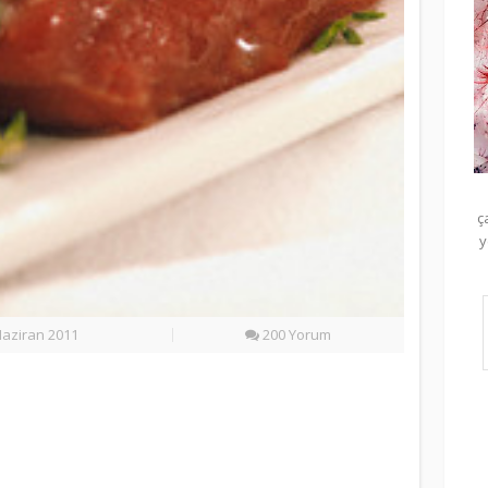
ç
y
aziran 2011
200 Yorum