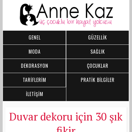
GENEL
GÜZELLİK
MODA
SAĞLIK
DEKORASYON
ÇOCUKLAR
TARİFLERİM
PRATİK BİLGİLER
İLETİŞİM
Duvar dekoru için 30 şık
fikir