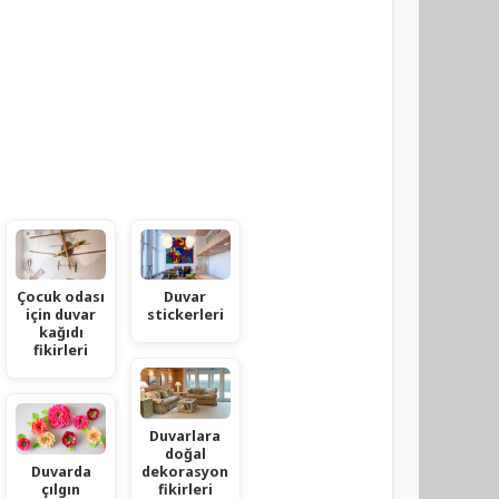
Çocuk odası
Duvar
için duvar
stickerleri
kağıdı
fikirleri
Duvarlara
doğal
Duvarda
dekorasyon
çılgın
fikirleri