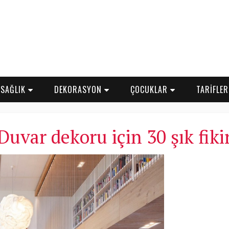
SAĞLIK
DEKORASYON
ÇOCUKLAR
TARİFLE
Duvar dekoru için 30 şık fiki