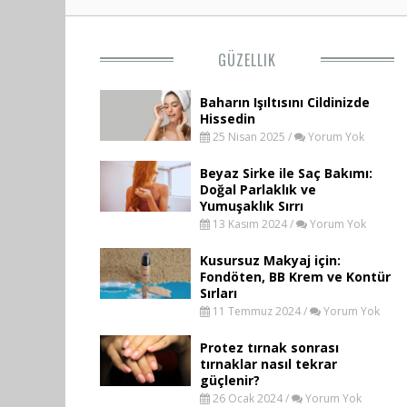
GÜZELLIK
Baharın Işıltısını Cildinizde
Hissedin
25 Nisan 2025 /
Yorum Yok
Beyaz Sirke ile Saç Bakımı:
Doğal Parlaklık ve
Yumuşaklık Sırrı
13 Kasım 2024 /
Yorum Yok
Kusursuz Makyaj için:
Fondöten, BB Krem ve Kontür
Sırları
11 Temmuz 2024 /
Yorum Yok
Protez tırnak sonrası
tırnaklar nasıl tekrar
güçlenir?
26 Ocak 2024 /
Yorum Yok