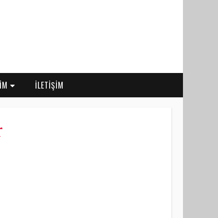
RİM
İLETİŞİM
r