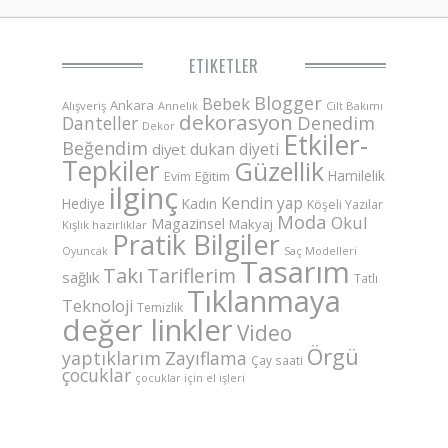
ETIKETLER
Blogger
Bebek
Ankara
Alışveriş
Annelik
Cilt Bakımı
dekorasyon
Danteller
Denedim
Dekor
Etkiler-
Beğendim
dukan diyeti
diyet
Tepkiler
Güzellik
Hamilelik
Eğitim
Evim
ilginç
Kendin yap
Hediye
Kadın
Köşeli Yazılar
Moda
Okul
Magazinsel
Makyaj
Kışlık hazırlıklar
Pratik Bilgiler
Saç Modelleri
Oyuncak
Tasarım
Takı
Tariflerim
sağlık
Tatlı
Tıklanmaya
Teknoloji
Temizlik
değer linkler
Video
Örgü
yaptıklarım
Zayıflama
Çay saati
çocuklar
çocuklar için el işleri