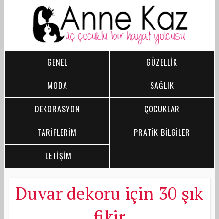
GENEL
GÜZELLİK
MODA
SAĞLIK
DEKORASYON
ÇOCUKLAR
TARİFLERİM
PRATİK BİLGİLER
İLETİŞİM
Duvar dekoru için 30 şık
fikir